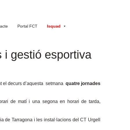
acte
Portal FCT
Isquad
 i gestió esportiva
t el decurs d’aquesta setmana
quatre jornades
rari de matí i una segona en horari de tarda,
a de Tarragona i les instal·lacions del CT Urgell