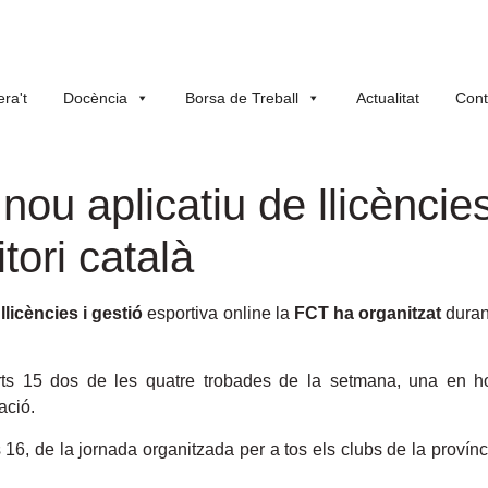
ra't
Docència
Borsa de Treball
Actualitat
Cont
ou aplicatiu de llicències
itori català
 llicències i gestió
esportiva online la
FCT ha organitzat
duran
s 15 dos de les quatre trobades de la setmana, una en ho
ació.
6, de la jornada organitzada per a tos els clubs de la provínci