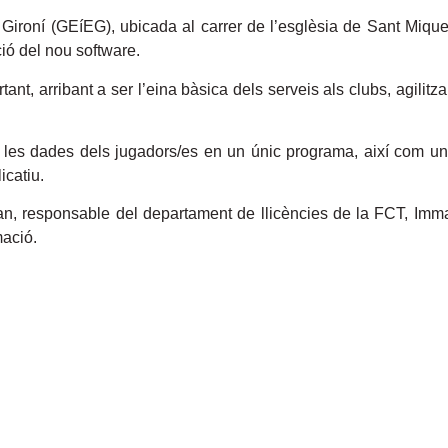
u Gironí (GEíEG), ubicada al carrer de l’esglèsia de Sant Miquel
ció del nou software.
t, arribant a ser l’eina bàsica dels serveis als clubs, agilitza
e les dades dels jugadors/es en un únic programa, així com una 
icatiu.
n, responsable del departament de llicències de la FCT, Imma
mació.