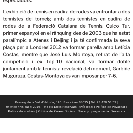
espectadors.
L’exhibició de tennis en cadira de rodes va enfrontar a dos
tennistes del torneig amb dos tennistes en cadira de
rodes de la Federació Catalana de Tennis. Quico Tur,
primer espanyol en el rànquing des de 2003 que ha estat
paralímpic a Atenes i Beijing i ja té confirmada la seva
plaça per a Londres’2012 va formar parella amb Letícia
Costas, mentre que José Luis Montoya, retirat de l’alta
competició i ex Top-10 nacional, va formar doble
juntament amb la tennista revelació del moment, Garbiñe
Muguruza. Costas-Montoya es van imposar per 7-6.
Passeig de la Vall d'Hebrón, 196. Barcelona 08035 | Tel. 93 428 53 53 |
fct@fctennis.cat © 2016, Tots els Drets Reservats - Avís legal | Política de Privacitat |
Política de cookies | Política de Xarxes Socials | Disseny i programació: Seekstars