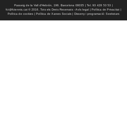
Passeig de la Vall d'Hebrón, 196. Barcelona 08035 | Tel. 93 428 53 53 |
fct@fctennis.cat © 2016, Tots els Drets Reservats - Avís legal | Política de Privacitat |
Política de cookies | Política de Xarxes Socials | Disseny i programació: Seekstars