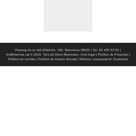
Passeig de la Vall d'Hebrón, 196. Barcelona 08035 | Tel. 93 428 53 53 |
fct@fctennis.cat © 2016, Tots els Drets Reservats - Avís legal | Política de Privacitat |
Política de cookies | Política de Xarxes Socials | Disseny i programació: Seekstars