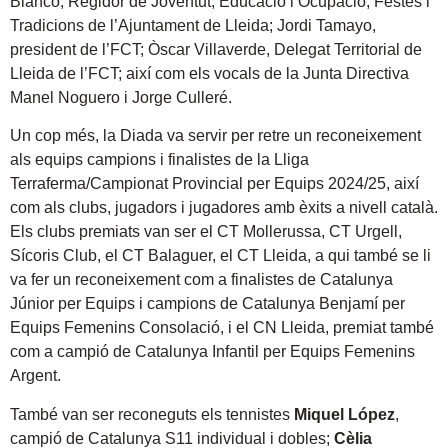
Blanco, Regidor de Joventut, Educació i Ocupació, Festes i
Tradicions de l’Ajuntament de Lleida; Jordi Tamayo,
president de l’FCT; Òscar Villaverde, Delegat Territorial de
Lleida de l’FCT; així com els vocals de la Junta Directiva
Manel Noguero i Jorge Culleré.
Un cop més, la Diada va servir per retre un reconeixement
als equips campions i finalistes de la Lliga
Terraferma/Campionat Provincial per Equips 2024/25, així
com als clubs, jugadors i jugadores amb èxits a nivell català.
Els clubs premiats van ser el CT Mollerussa, CT Urgell,
Sícoris Club, el CT Balaguer, el CT Lleida, a qui també se li
va fer un reconeixement com a finalistes de Catalunya
Júnior per Equips i campions de Catalunya Benjamí per
Equips Femenins Consolació, i el CN Lleida, premiat també
com a campió de Catalunya Infantil per Equips Femenins
Argent.
També van ser reconeguts els tennistes
Miquel López
,
campió de Catalunya S11 individual i dobles;
Cèlia