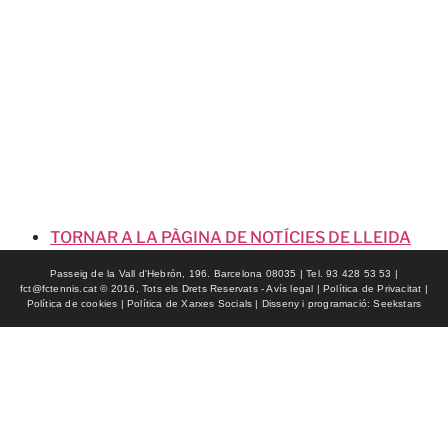
TORNAR A LA PÀGINA DE NOTÍCIES DE LLEIDA
Passeig de la Vall d'Hebrón, 196. Barcelona 08035 | Tel. 93 428 53 53 |
fct@fctennis.cat © 2016, Tots els Drets Reservats - Avís legal | Política de Privacitat |
Política de cookies | Política de Xarxes Socials | Disseny i programació: Seekstars