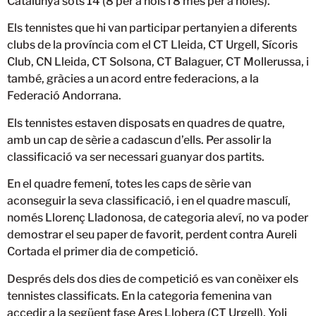
Catalunya sots 14 (8 per a nois i 8 més per a noies).
Els tennistes que hi van participar pertanyien a diferents
clubs de la província com el CT Lleida, CT Urgell, Sícoris
Club, CN Lleida, CT Solsona, CT Balaguer, CT Mollerussa, i
també, gràcies a un acord entre federacions, a la
Federació Andorrana.
Els tennistes estaven disposats en quadres de quatre,
amb un cap de sèrie a cadascun d’ells. Per assolir la
classificació va ser necessari guanyar dos partits.
En el quadre femení, totes les caps de sèrie van
aconseguir la seva classificació, i en el quadre masculí,
només Llorenç Lladonosa, de categoria aleví, no va poder
demostrar el seu paper de favorit, perdent contra Aureli
Cortada el primer dia de competició.
Després dels dos dies de competició es van conèixer els
tennistes classificats. En la categoria femenina van
accedir a la següent fase Ares Llobera (CT Urgell), Yoli