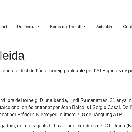
ra't
Docència
Borsa de Treball
Actualitat
Cont
leida
r el títol de l’únic torneig puntuable per l’ATP que es disput
 millors del torneig. D’una banda, l’indi Ramanathan, 21 anys, 
 Barcelona, on és entrenat per Joan Balcells i Sergio Casal. De l
ntrenat per Fréderic Niemeyer i número 718 del rànquing ATP
 jugadors, entre els quals hi havia cinc membres del CT Lleida (