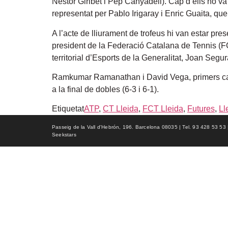
Nèstor Giribet i Pep Canyadell). Cap d’ells no va 
representat per Pablo Irigaray i Enric Guaita, que
A l’acte de lliurament de trofeus hi van estar pre
president de la Federació Catalana de Tennis (FCT
territorial d’Esports de la Generalitat, Joan Segu
Ramkumar Ramanathan i David Vega, primers caps d
a la final de dobles (6-3 i 6-1).
Etiquetat
ATP
,
CT Lleida
,
FCT Lleida
,
Futures
,
Ll
Passeig de la Vall d'Hebrón, 196. Barcelona 08035 | Tel. 93 428 53 53 | f
Seekstars