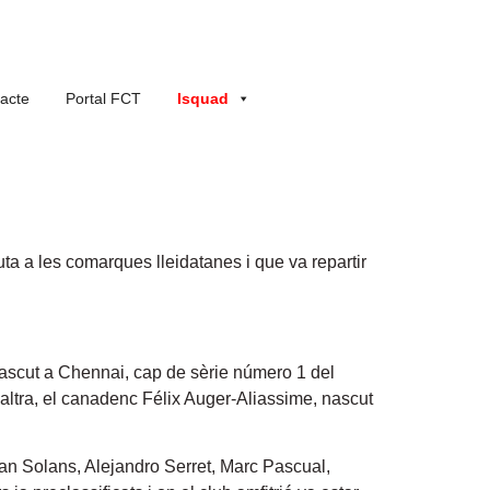
acte
Portal FCT
Isquad
a a les comarques lleidatanes i que va repartir
nascut a Chennai, cap de sèrie número 1 del
’altra, el canadenc Félix Auger-Aliassime, nascut
Ivan Solans, Alejandro Serret, Marc Pascual,