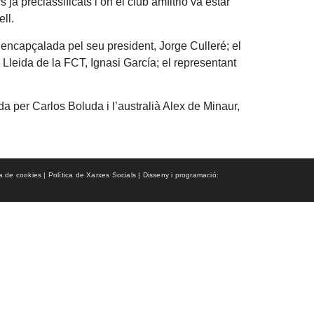
ja preclassificats i on el club amfitrió va estar
ll.
a, encapçalada pel seu president, Jorge Culleré; el
Lleida de la FCT, Ignasi García; el representant
a per Carlos Boluda i l’australià Alex de Minaur,
ca de cookies | Política de Xarxes Socials | Disseny i programació: