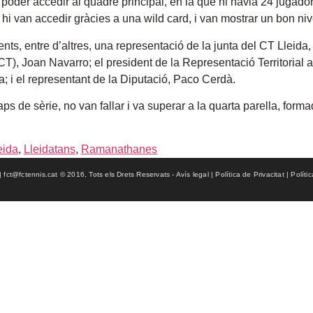
poder accedir al quadre principal, en la que hi havia 24 jugadors 
 hi van accedir gràcies a una wild card, i van mostrar un bon nive
sents, entre d’altres, una representació de la junta del CT Lleid
), Joan Navarro; el president de la Representació Territorial a 
ra; i el representant de la Diputació, Paco Cerdà.
e sèrie, no van fallar i va superar a la quarta parella, formad
eida
,
Lleidatans
,
Ramanathanes
ct@fctennis.cat © 2016, Tots els Drets Reservats - Avís legal | Política de Privacitat | Políti