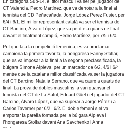
En categoria Sub-14, el títol masculí va ser pel jugador del
CT Valencia, Pedro Martínez, que va derrotar a la final al
tennista del CD Peñacañada, Jorge López Perez Fuster, per
6/4 i 6/1. El millor representant català va ser el tennista del
CT Barcino, Àlvaro López, que va perdre a quarts de final
davant el finalment campió, Pedro Martínez, per 7/5 i 6/0.
Pel que fa a la competició femenina, es va proclamar
campiona la primera favorita, la hongaresa Fanny Stollar,
que es va imposar a la final a la segona preclassificada, la
búlgara Simone Alpieva, per un marcador de 6/2, 4/6 i 6/4
mentre que la catalana millor classificada va ser la jugadora
del CT Barcino, Natalia Serrano, que va caure a quarts de
final La prova de dobles masculins la van guanyar el
tennista del CT de La Salut, Eduard Güel i el jugador del CT
Barcino, Àlvaro López, que va superar a Jorge Pérez i a
Carlos Taverner per 6/2 i 6/2. El doble femení s’el va
emportar la parella formada per la búlgara Alpieva i
l’hongaresa Stollar davant Ana Savchenko i Anna