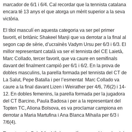
marcador de 6/1 i 6/4. Cal recordar que la tennista catalana
encara té 13 anys el que atorga un mèrit superior a la seva
victòria.
El títol masculí en aquesta categoria va ser pel primer
favorit, el britànic Shakeel Manji que va derrotar a la final al
segon cap de sèrie, d’ucraïnès Vadym Ursu per 6/3 i 6/3. El
millor representant català va ser el tennista del CE Laietà,
Marc Collado, tercer favorit, que va caure en semifinals
davant del finalment campió per 6/1 i 6/2. En la prova de
dobles masculins, la parella formada pel tennista del CT de
La Salut, Pepe Batalla i per l’esmentat Marc Collado va
caure a la final davant Lizen i Weirather per 4/6, 7/6(2) i 14-
12. En dobles femenins, la parella formada per la jugadora
del CT Barcino, Paula Badosa i per a la representant del
Topten TC, Aliona Bolsova, es va proclamar campiona en
derrotar a Maria Martufina i Ana Blanca Mihaila per 6/3 i
7/6(4).