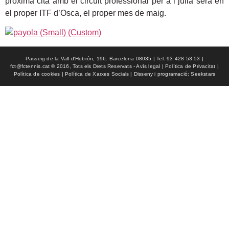
pròxima cita amb el circuit professional per a l júlia serà en
el proper ITF d’Osca, el proper mes de maig.
Passeig de la Vall d'Hebrón, 196. Barcelona 08035 | Tel. 93 428 53 53 |
fct@fctennis.cat © 2016, Tots els Drets Reservats - Avís legal | Política de Privacitat |
Política de cookies | Política de Xarxes Socials | Disseny i programació: Seekstars