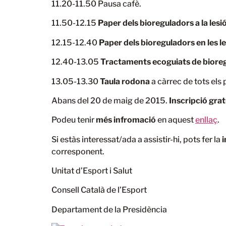
11.20-11.50 Pausa cafè.
11.50-12.15
Paper dels bioreguladors a la les
12.15-12.40
Paper dels bioreguladors en les l
12.40-13.05
Tractaments ecoguiats de biore
13.05-13.30
Taula rodona
a càrrec de tots els
Abans del 20 de maig de 2015.
Inscripció grat
Podeu tenir
més infromació
en aquest
enllaç
.
Si estàs interessat/ada a assistir-hi, pots fer la
i
corresponent.
Unitat d’Esport i Salut
Consell Català de l’Esport
Departament de la Presidència