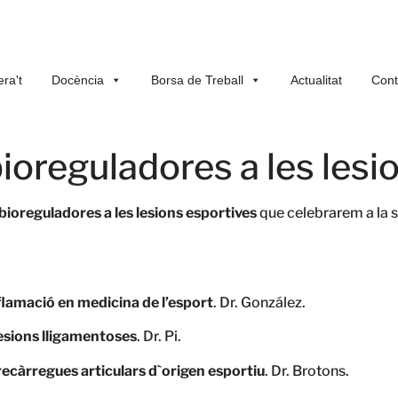
ra't
Docència
Borsa de Treball
Actualitat
Cont
ioreguladores a les lesi
bioreguladores a les lesions esportives
que celebrarem a la s
nflamació en medicina de l’esport
. Dr. González.
lesions lligamentoses
. Dr. Pi.
càrregues articulars d`origen esportiu
. Dr. Brotons.