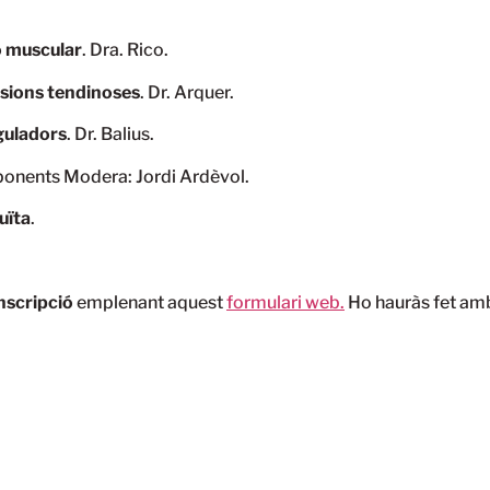
ió muscular
. Dra. Rico.
esions tendinoses
. Dr. Arquer.
guladors
. Dr. Balius.
 ponents Modera: Jordi Ardèvol.
uïta
.
nscripció
emplenant aquest
formulari web.
Ho hauràs fet amb è