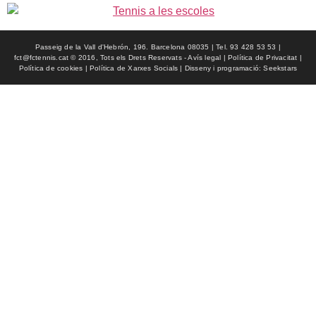
Passeig de la Vall d'Hebrón, 196. Barcelona 08035 | Tel. 93 428 53 53 |
fct@fctennis.cat © 2016, Tots els Drets Reservats - Avís legal | Política de Privacitat |
Política de cookies | Política de Xarxes Socials | Disseny i programació: Seekstars