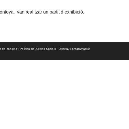
toya, van realitzar un partit d’exhibició.
ca de cookies | Política de Xarxes Socials | Disseny i programació: