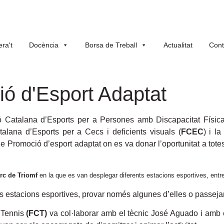
ra't
Docència
Borsa de Treball
Actualitat
Cont
ó d'Esport Adaptat
ó Catalana d’Esports per a Persones amb Discapacitat Física
talana d’Esports per a Cecs i deficients visuals (
FCEC
) i l
de Promoció d’esport adaptat on es va donar l’oportunitat a tot
rc de Triomf
en la que es van desplegar diferents estacions esportives, entre
ts estacions esportives, provar només algunes d’elles o passejar
e Tennis
(FCT)
va col·laborar amb el tècnic José Aguado i amb