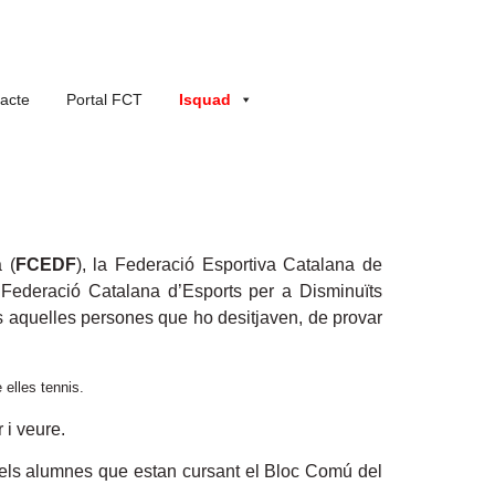
acte
Portal FCT
Isquad
 (
FCEDF
), la Federació Esportiva Catalana de
a Federació Catalana d’Esports per a Disminuïts
es aquelles persones que ho desitjaven, de provar
 elles tennis.
 i veure.
 els alumnes que estan cursant el Bloc Comú del