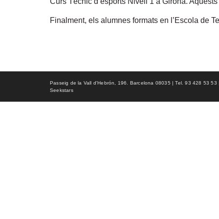
Curs Tècnic d’esports Nivell 1 a Girona. Aquests v
Finalment, els alumnes formats en l’Escola de Te
Passeig de la Vall d'Hebrón, 196. Barcelona 08035 | Tel. 93 428 53 53 | f
Seekstars