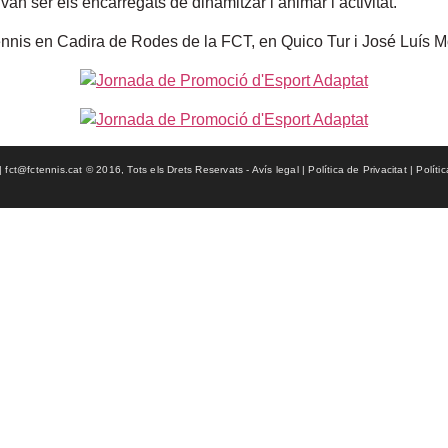
an ser els encarregats de dinamitzar i animar l’activitat.
nnis en Cadira de Rodes de la FCT, en Quico Tur i José Luís Mon
ct@fctennis.cat © 2016, Tots els Drets Reservats - Avís legal | Política de Privacitat | Políti