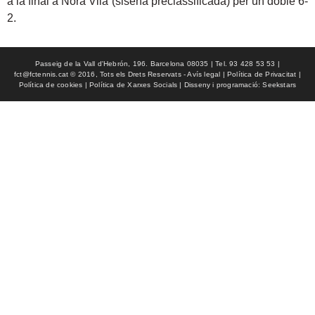
a la final a Nora Vila (sisena preclassificada) per un doble 6-
2.
Passeig de la Vall d'Hebrón, 196. Barcelona 08035 | Tel. 93 428 53 53 |
fct@fctennis.cat © 2016, Tots els Drets Reservats - Avís legal | Política de Privacitat |
Política de cookies | Política de Xarxes Socials | Disseny i programació: Seekstars