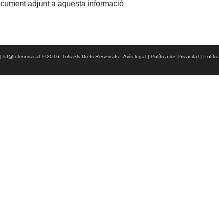
document adjunt a aquesta informació
ct@fctennis.cat © 2016, Tots els Drets Reservats - Avís legal | Política de Privacitat | Políti