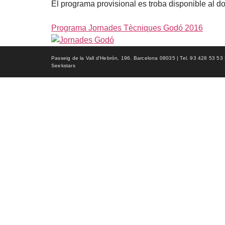
El programa provisional es troba disponible al 
Programa Jornades Tècniques Godó 2016
Passeig de la Vall d'Hebrón, 196. Barcelona 08035 | Tel. 93 428 53 53 | f
Seekstars