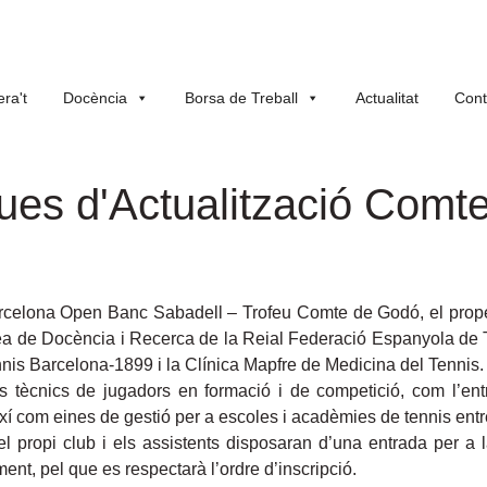
ra't
Docència
Borsa de Treball
Actualitat
Cont
ues d'Actualització Comt
rcelona Open Banc Sabadell – Trofeu Comte de Godó, el proper 
rea de Docència i Recerca de la Reial Federació Espanyola de
nis Barcelona-1899 i la Clínica Mapfre de Medicina del Tennis.
s tècnics de jugadors en formació i de competició, com l’en
í com eines de gestió per a escoles i acadèmies de tennis entre
l propi club i els assistents disposaran d’una entrada per a 
ment, pel que es respectarà l’ordre d’inscripció.