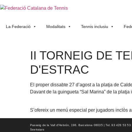
La Federació
Modalitats
Tennis inclusiu
Fede
II TORNEIG DE T
D'ESTRAC
El proper dissabte 27 d’agost a la platja de Calde
Davant de la guingueta “Sal Marina” de la platja 
S’ofereix un menú especial per jugadors inclòs am
Passeig de la Vall d'Hebrón, 196. Barcelona 08035 | Tel. 93 428 53 53 | f
Seekstars