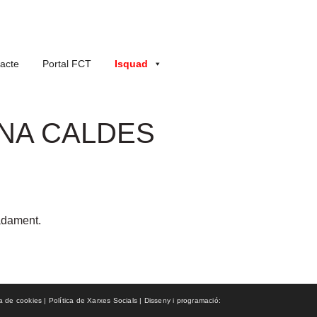
acte
Portal FCT
Isquad
INA CALDES
madament.
ca de cookies | Política de Xarxes Socials | Disseny i programació: