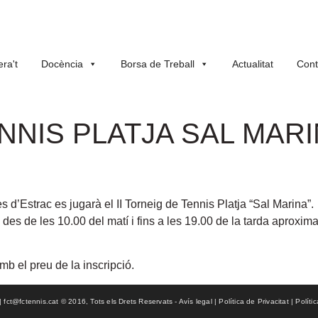
ra't
Docència
Borsa de Treball
Actualitat
Cont
ENNIS PLATJA SAL MAR
s d’Estrac es jugarà el II Torneig de Tennis Platja “Sal Marina”.
i des de les 10.00 del matí i fins a les 19.00 de la tarda aproxi
b el preu de la inscripció.
ct@fctennis.cat © 2016, Tots els Drets Reservats - Avís legal | Política de Privacitat | Políti