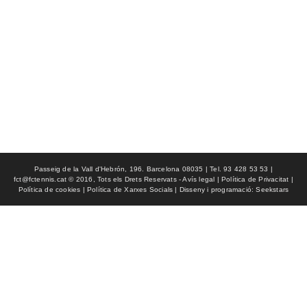
Passeig de la Vall d'Hebrón, 196. Barcelona 08035 | Tel. 93 428 53 53 |
fct@fctennis.cat © 2016, Tots els Drets Reservats - Avís legal | Política de Privacitat |
Política de cookies | Política de Xarxes Socials | Disseny i programació: Seekstars