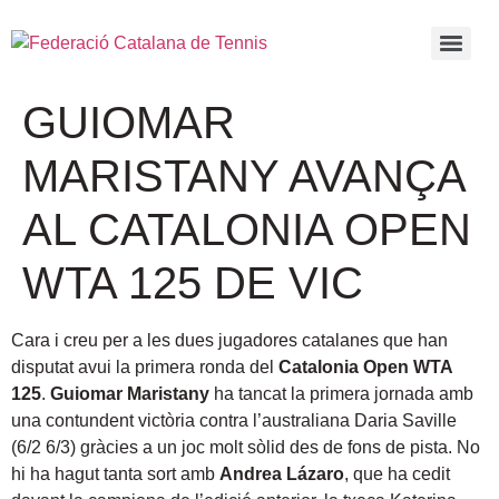
GUIOMAR
MARISTANY AVANÇA
AL CATALONIA OPEN
WTA 125 DE VIC
Cara i creu per a les dues jugadores catalanes que han
disputat avui la primera ronda del
Catalonia Open WTA
125
.
Guiomar Maristany
ha tancat la primera jornada amb
una contundent victòria contra l’australiana Daria Saville
(6/2 6/3) gràcies a un joc molt sòlid des de fons de pista. No
hi ha hagut tanta sort amb
Andrea Lázaro
, que ha cedit