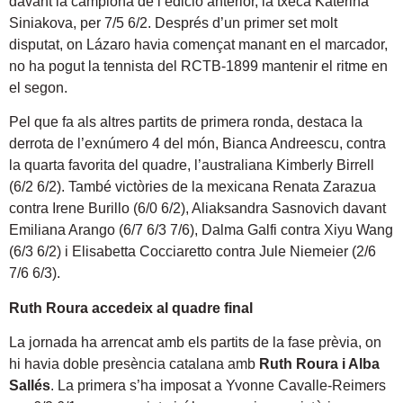
davant la campiona de l’edició anterior, la txeca Katerina
Siniakova, per 7/5 6/2. Després d’un primer set molt
disputat, on Lázaro havia començat manant en el marcador,
no ha pogut la tennista del RCTB-1899 mantenir el ritme en
el segon.
Pel que fa als altres partits de primera ronda, destaca la
derrota de l’exnúmero 4 del món, Bianca Andreescu, contra
la quarta favorita del quadre, l’australiana Kimberly Birrell
(6/2 6/2). També victòries de la mexicana Renata Zarazua
contra Irene Burillo (6/0 6/2), Aliaksandra Sasnovich davant
Emiliana Arango (6/7 6/3 7/6), Dalma Galfi contra Xiyu Wang
(6/3 6/2) i Elisabetta Cocciaretto contra Jule Niemeier (2/6
7/6 6/3).
Ruth Roura accedeix al quadre final
La jornada ha arrencat amb els partits de la fase prèvia, on
hi havia doble presència catalana amb
Ruth Roura i Alba
Sallés
. La primera s’ha imposat a Yvonne Cavalle-Reimers