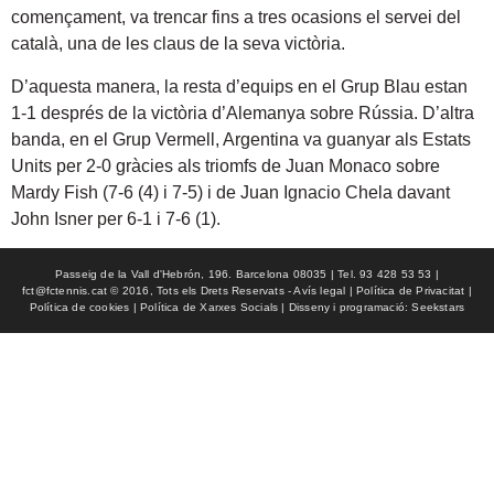
començament, va trencar fins a tres ocasions el servei del
català, una de les claus de la seva victòria.
D’aquesta manera, la resta d’equips en el Grup Blau estan
1-1 després de la victòria d’Alemanya sobre Rússia. D’altra
banda, en el Grup Vermell, Argentina va guanyar als Estats
Units per 2-0 gràcies als triomfs de Juan Monaco sobre
Mardy Fish (7-6 (4) i 7-5) i de Juan Ignacio Chela davant
John Isner per 6-1 i 7-6 (1).
Passeig de la Vall d'Hebrón, 196. Barcelona 08035 | Tel. 93 428 53 53 |
fct@fctennis.cat © 2016, Tots els Drets Reservats - Avís legal | Política de Privacitat |
Política de cookies | Política de Xarxes Socials | Disseny i programació: Seekstars