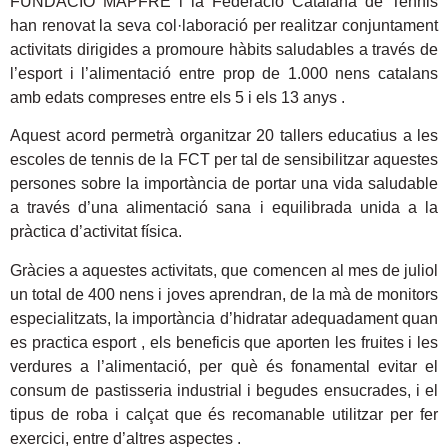
FUNDACIÓ MAPFRE i la Federació Catalana de Tennis
han renovat la seva col·laboració per realitzar conjuntament
activitats dirigides a promoure hàbits saludables a través de
l’esport i l’alimentació entre prop de 1.000 nens catalans
amb edats compreses entre els 5 i els 13 anys .
Aquest acord permetrà organitzar 20 tallers educatius a les
escoles de tennis de la FCT per tal de sensibilitzar aquestes
persones sobre la importància de portar una vida saludable
a través d’una alimentació sana i equilibrada unida a la
pràctica d’activitat física.
Gràcies a aquestes activitats, que comencen al mes de juliol
un total de 400 nens i joves aprendran, de la mà de monitors
especialitzats, la importància d’hidratar adequadament quan
es practica esport , els beneficis que aporten les fruites i les
verdures a l’alimentació, per què és fonamental evitar el
consum de pastisseria industrial i begudes ensucrades, i el
tipus de roba i calçat que és recomanable utilitzar per fer
exercici, entre d’altres aspectes .