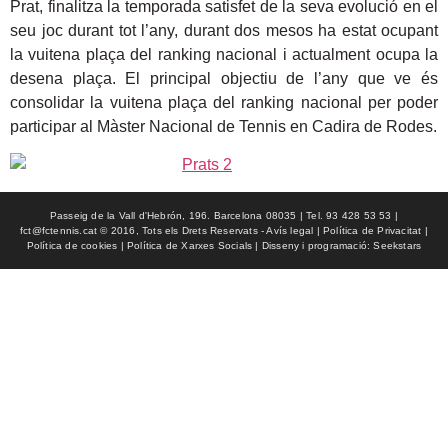
Prat, finalitza la temporada satisfet de la seva evolució en el
seu joc durant tot l’any, durant dos mesos ha estat ocupant
la vuitena plaça del ranking nacional i actualment ocupa la
desena plaça. El principal objectiu de l’any que ve és
consolidar la vuitena plaça del ranking nacional per poder
participar al Màster Nacional de Tennis en Cadira de Rodes.
Passeig de la Vall d'Hebrón, 196. Barcelona 08035 | Tel. 93 428 53 53 |
fct@fctennis.cat © 2016, Tots els Drets Reservats - Avís legal | Política de Privacitat |
Política de cookies | Política de Xarxes Socials | Disseny i programació: Seekstars