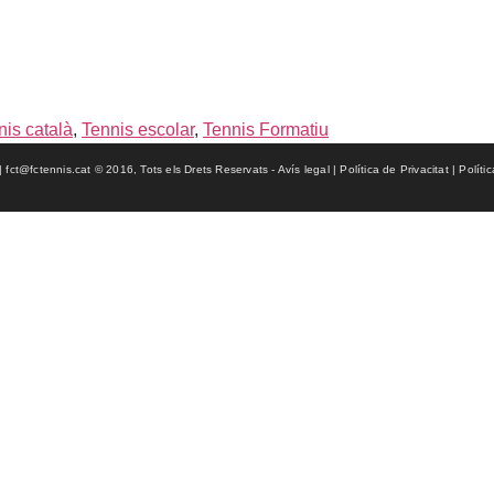
nis català
,
Tennis escolar
,
Tennis Formatiu
ct@fctennis.cat © 2016, Tots els Drets Reservats - Avís legal | Política de Privacitat | Políti