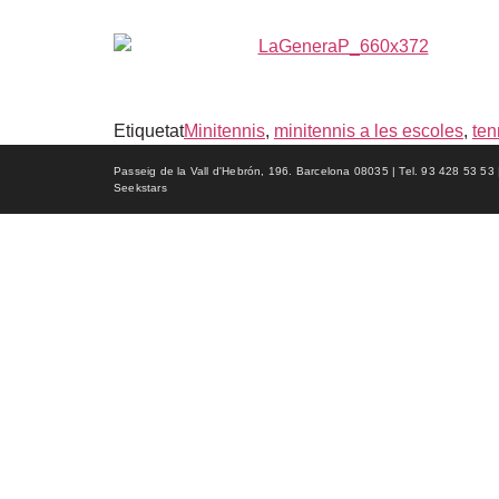
Etiquetat
Minitennis
,
minitennis a les escoles
,
ten
Passeig de la Vall d'Hebrón, 196. Barcelona 08035 | Tel. 93 428 53 53 | f
Seekstars