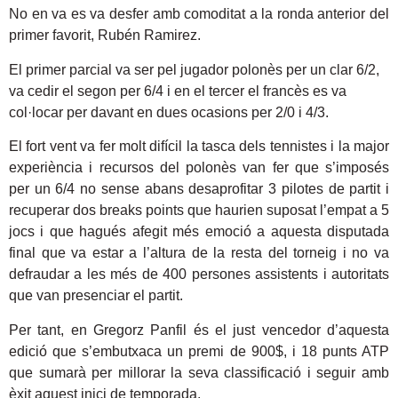
No en va es va desfer amb comoditat a la ronda anterior del
primer favorit, Rubén Ramirez.
El primer parcial va ser pel jugador polonès per un clar 6/2,
va cedir el segon per 6/4 i en el tercer el francès es va
col·locar per davant en dues ocasions per 2/0 i 4/3.
El fort vent va fer molt difícil la tasca dels tennistes i la major
experiència i recursos del polonès van fer que s’imposés
per un 6/4 no sense abans desaprofitar 3 pilotes de partit i
recuperar dos breaks points que haurien suposat l’empat a 5
jocs i que hagués afegit més emoció a aquesta disputada
final que va estar a l’altura de la resta del torneig i no va
defraudar a les més de 400 persones assistents i autoritats
que van presenciar el partit.
Per tant, en Gregorz Panfil és el just vencedor d’aquesta
edició que s’embutxaca un premi de 900$, i 18 punts ATP
que sumarà per millorar la seva classificació i seguir amb
èxit aquest inici de temporada.