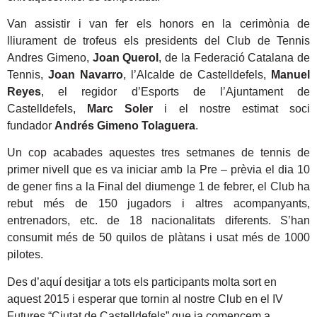
Van assistir i van fer els honors en la cerimònia de
lliurament de trofeus els presidents del Club de Tennis
Andres Gimeno,
Joan Querol
, de la Federació Catalana de
Tennis,
Joan Navarro
, l’Alcalde de Castelldefels,
Manuel
Reyes
, el regidor d’Esports de l’Ajuntament de
Castelldefels,
Marc Soler
i el nostre estimat soci
fundador
Andrés Gimeno Tolaguera
.
Un cop acabades aquestes tres setmanes de tennis de
primer nivell que es va iniciar amb la Pre – prèvia el dia 10
de gener fins a la Final del diumenge 1 de febrer, el Club ha
rebut més de 150 jugadors i altres acompanyants,
entrenadors, etc. de 18 nacionalitats diferents. S’han
consumit més de 50 quilos de plàtans i usat més de 1000
pilotes.
Des d’aquí desitjar a tots els participants molta sort en
aquest 2015 i esperar que tornin al nostre Club en el IV
Futures “Ciutat de Castelldefels” que ja comencem a