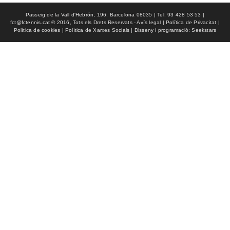
Passeig de la Vall d'Hebrón, 196. Barcelona 08035 | Tel. 93 428 53 53 |
fct@fctennis.cat © 2016, Tots els Drets Reservats - Avís legal | Política de Privacitat |
Política de cookies | Política de Xarxes Socials | Disseny i programació: Seekstars