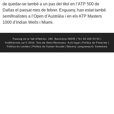
de quedar-se també a un pas del títol en l’ATP 500 de
Dallas el passat mes de febrer. Enguany, han estat també
semifinalistes a l’Open d’Austràlia i en els ATP Masters
1000 d’Indian Wells i Miami.
Passeig de la Vall d'Hebrón, 196. Barcelona 08035 | Tel. 93 428 53 53 |
fct@fctennis.cat © 2016, Tots els Drets Reservats - Avís legal | Política de Privacitat |
Política de cookies | Política de Xarxes Socials | Disseny i programació: Seekstars