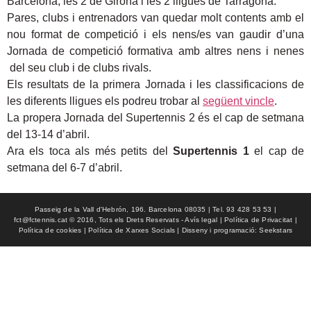
Barcelona, les 2 de Girona i les 2 lligues de Tarragona.
Pares, clubs i entrenadors van quedar molt contents amb el
nou format de competició i els nens/es van gaudir d’una
Jornada de competició formativa amb altres nens i nenes
del seu club i de clubs rivals.
Els resultats de la primera Jornada i les classificacions de
les diferents lligues els podreu trobar al
següent vincle
.
La propera Jornada del Supertennis 2 és el cap de setmana
del 13-14 d’abril.
Ara els toca als més petits del
Supertennis 1
el cap de
setmana del 6-7 d’abril.
Passeig de la Vall d'Hebrón, 196. Barcelona 08035 | Tel. 93 428 53 53 |
fct@fctennis.cat © 2016, Tots els Drets Reservats - Avís legal | Política de Privacitat |
Política de cookies | Política de Xarxes Socials | Disseny i programació: Seekstars