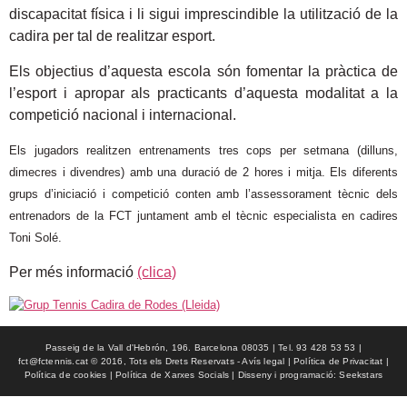
discapacitat física i li sigui imprescindible la utilització de la
cadira per tal de realitzar esport.
Els objectius d’aquesta escola són fomentar la pràctica de
l’esport i apropar als practicants d’aquesta modalitat a la
competició nacional i internacional.
Els jugadors realitzen entrenaments tres cops per setmana (dilluns,
dimecres i divendres) amb una duració de 2 hores i mitja. Els diferents
grups d’iniciació i competició conten amb l’assessorament tècnic dels
entrenadors de la FCT juntament amb el tècnic especialista en cadires
Toni Solé.
Per més informació
(clica)
Passeig de la Vall d'Hebrón, 196. Barcelona 08035 | Tel. 93 428 53 53 |
fct@fctennis.cat © 2016, Tots els Drets Reservats - Avís legal | Política de Privacitat |
Política de cookies | Política de Xarxes Socials | Disseny i programació: Seekstars