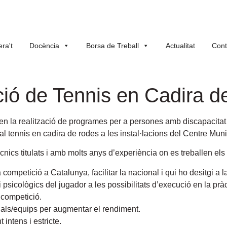
ra't
Docència
Borsa de Treball
Actualitat
Cont
ió de Tennis en Cadira 
en la realització de programes per a persones amb discapacitat 
l tennis en cadira de rodes a les instal·lacions del Centre Mun
cnics titulats i amb molts anys d’experiència on es treballen els
competició a Catalunya, facilitar la nacional i qui ho desitgi a l
 i psicològics del jugador a les possibilitats d’execució en la pràc
 competició.
duals/equips per augmentar el rendiment.
intens i estricte.