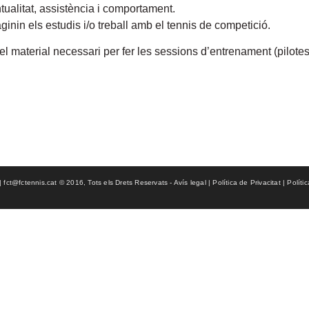
ualitat, assistència i comportament.
nin els estudis i/o treball amb el tennis de competició.
l material necessari per fer les sessions d’entrenament (pilotes
ct@fctennis.cat © 2016, Tots els Drets Reservats - Avís legal | Política de Privacitat | Políti