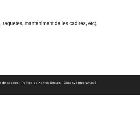
, raquetes, manteniment de les cadires, etc).
ca de cookies | Política de Xarxes Socials | Disseny i programació: