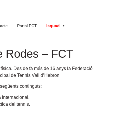
acte
Portal FCT
Isquad
de Rodes – FCT
física. Des de fa més de 16 anys la Federació
icipal de Tennis Vall d’Hebron.
 següents continguts:
a internacional.
tica del tennis.