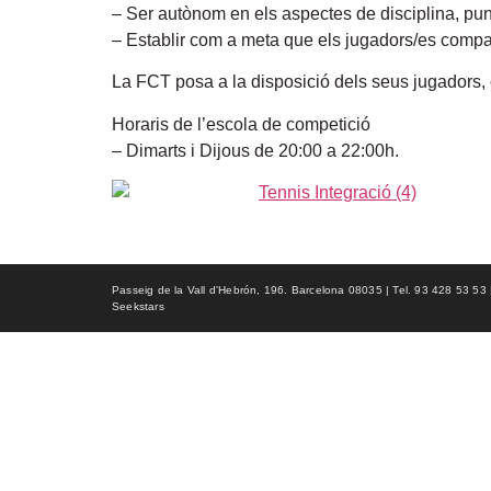
– Ser autònom en els aspectes de disciplina, punt
– Establir com a meta que els jugadors/es compagi
La FCT posa a la disposició dels seus jugadors, e
Horaris de l’escola de competició
– Dimarts i Dijous de 20:00 a 22:00h.
Passeig de la Vall d'Hebrón, 196. Barcelona 08035 | Tel. 93 428 53 53 | f
Seekstars