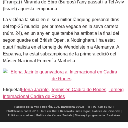
(França) i Miranda de Ebro (Burgos) l’any passat i a Tel Aviv
(Israel) aquesta temporada.
La victòria la situa en el seu millor rànquing personal dins
del top-25 mundial per primera vegada en la seva carrera
(núm. 24), en un any en què també ha arribat a la final del
segon quadre del British Open, a Nottingham, i ha estat
quart finalista en el torneig de Wendelstein a Alemanya. A
Espanya, ha estat subcampiona de la primera edició del
Màster Nacional Femení a Marbella.
Etiquetat
Elena Jacinto
,
Tennis en Cadira de Rodes
,
Torneig
Internacional Cadira de Rodes
Passeig de la Vall d'Hebrón, 196. Barcelona 08035 | Tel. 93 428 53 53 |
fct@fctennis.cat © 2016, Tots els Drets Reservats - Avís legal | Política de Privacitat |
Política de cookies | Política de Xarxes Socials | Disseny i programació: Seekstars