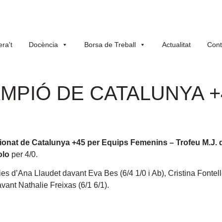
ra't
Docència
Borsa de Treball
Actualitat
Cont
AMPIÓ DE CATALUNYA 
onat de Catalunya +45 per Equips Femenins – Trofeu M.J. 
olo
per 4/0.
es d’Ana Llaudet davant Eva Bes (6/4 1/0 i Ab), Cristina Fontel
vant Nathalie Freixas (6/1 6/1).