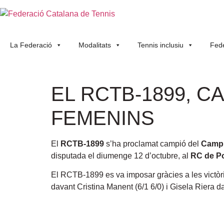
La Federació
Modalitats
Tennis inclusiu
Fede
EL RCTB-1899, C
FEMENINS
El
RCTB-1899
s’ha proclamat campió del
Campi
disputada el diumenge 12 d’octubre, al
RC de P
El RCTB-1899 es va imposar gràcies a les victòri
davant Cristina Manent (6/1 6/0) i Gisela Riera da