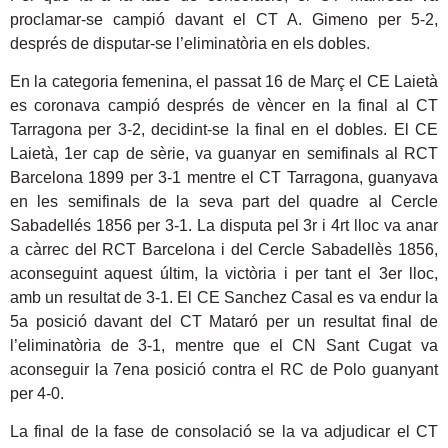
proclamar-se campió davant el CT A. Gimeno per 5-2,
després de disputar-se l’eliminatòria en els dobles.
En la categoria femenina, el passat 16 de Març el CE Laietà
es coronava campió després de vèncer en la final al CT
Tarragona per 3-2, decidint-se la final en el dobles. El CE
Laietà, 1er cap de sèrie, va guanyar en semifinals al RCT
Barcelona 1899 per 3-1 mentre el CT Tarragona, guanyava
en les semifinals de la seva part del quadre al Cercle
Sabadellés 1856 per 3-1. La disputa pel 3r i 4rt lloc va anar
a càrrec del RCT Barcelona i del Cercle Sabadellès 1856,
aconseguint aquest últim, la victòria i per tant el 3er lloc,
amb un resultat de 3-1. El CE Sanchez Casal es va endur la
5a posició davant del CT Mataró per un resultat final de
l’eliminatòria de 3-1, mentre que el CN Sant Cugat va
aconseguir la 7ena posició contra el RC de Polo guanyant
per 4-0.
La final de la fase de consolació se la va adjudicar el CT