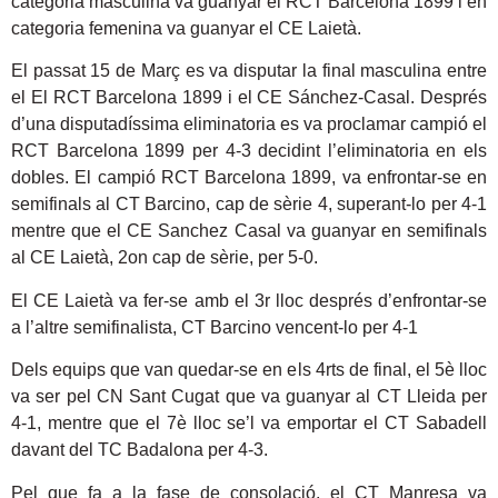
categoria masculina va guanyar el RCT Barcelona 1899 i en
categoria femenina va guanyar el CE Laietà.
El passat 15 de Març es va disputar la final masculina entre
el El RCT Barcelona 1899 i el CE Sánchez-Casal. Després
d’una disputadíssima eliminatoria es va proclamar campió el
RCT Barcelona 1899 per 4-3 decidint l’eliminatoria en els
dobles. El campió RCT Barcelona 1899, va enfrontar-se en
semifinals al CT Barcino, cap de sèrie 4, superant-lo per 4-1
mentre que el CE Sanchez Casal va guanyar en semifinals
al CE Laietà, 2on cap de sèrie, per 5-0.
El CE Laietà va fer-se amb el 3r lloc després d’enfrontar-se
a l’altre semifinalista, CT Barcino vencent-lo per 4-1
Dels equips que van quedar-se en els 4rts de final, el 5è lloc
va ser pel CN Sant Cugat que va guanyar al CT Lleida per
4-1, mentre que el 7è lloc se’l va emportar el CT Sabadell
davant del TC Badalona per 4-3.
Pel que fa a la fase de consolació, el CT Manresa va