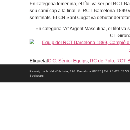
En categoria femenina, el títol va ser pel RCT Ba
seu camí cap a la final, el RCT Barcelona-1899 v
semifinals. El CN Sant Cugat va debutar derrotant
En categoria “A” Argent Masculina, el títol va 
CT Girona
Etiquetat
C.C. Sènior Equips
,
RC de Polo
,
RCT B
Passeig de la Vall d'Hebrón, 196. Barcelona 08035 | Tel. 93 428 53 53 | f
Seekstars