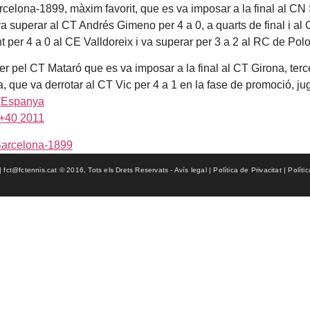
rcelona-1899, màxim favorit, que es va imposar a la final al CN 
a superar al CT Andrés Gimeno per 4 a 0, a quarts de final i al
 per 4 a 0 al CE Valldoreix i va superar per 3 a 2 al RC de Polo
ser pel CT Mataró que es va imposar a la final al CT Girona, terce
, que va derrotar al CT Vic per 4 a 1 en la fase de promoció, j
arcelona-1899
ct@fctennis.cat © 2016, Tots els Drets Reservats - Avís legal | Política de Privacitat | Políti