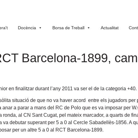
ra't
Docència
Borsa de Treball
Actualitat
Cont
 RCT Barcelona-1899, cam
r en finalitzar durant l’any 2011 va ser el de la categoria +40
.
sòlita situació de que no va haver acord entre els jugadors per 
l va anar a parar a mans del RC de Polo que es va imposar per W.O
a ronda, al CN Sant Cugat, pel mateix marcador, a quarts de fina
na va debutar superant per 5 a 0 al Cercle Sabadellès-1856. A qua
posar per un altre 5 a 0 al RCT Barcelona-1899.