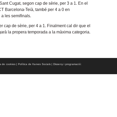
Sant Cugat, segon cap de sèrie, per 3 a 1. En el
 CT Barcelona-Teià, també per 4 a 0 en
 a les semifinals.
r cap de sèrie, per 4 a 1. Finalment cal dir que el
ugarà la propera temporada a la màxima categoria.
ca de cookies | Política de Xarxes Socials | Disseny i programació: