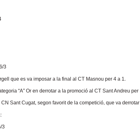
4
6/3
gell que es va imposar a la final al CT Masnou per 4 a 1.
tegoria “A” Or en derrotar a la promoció al CT Sant Andreu per 
l CN Sant Cugat, segon favorit de la competició, que va derrotar a
:
6/3