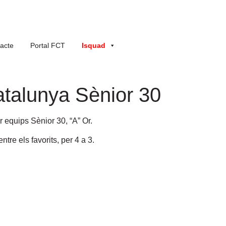
acte
Portal FCT
Isquad
atalunya Sènior 30
 equips Sènior 30, “A” Or
.
re els favorits, per 4 a 3.