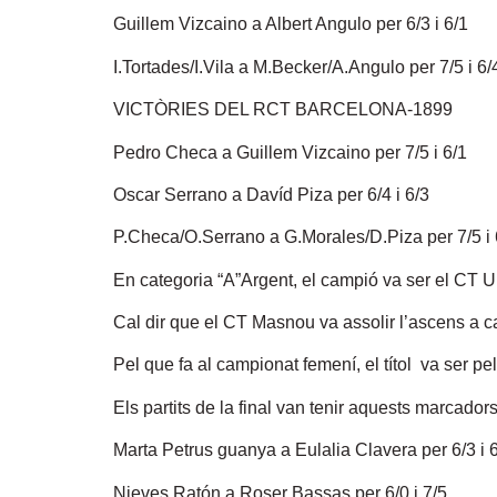
Guillem Vizcaino a Albert Angulo per 6/3 i 6/1
I.Tortades/I.Vila a M.Becker/A.Angulo per 7/5 i 6/
VICTÒRIES DEL RCT BARCELONA-1899
Pedro Checa a Guillem Vizcaino per 7/5 i 6/1
Oscar Serrano a Davíd Piza per 6/4 i 6/3
P.Checa/O.Serrano a G.Morales/D.Piza per 7/5 i 
En categoria “A”Argent, el campió va ser el CT Ur
Cal dir que el CT Masnou va assolir l’ascens a ca
Pel que fa al campionat femení, el títol va ser pe
Els partits de la final van tenir aquests marcadors
Marta Petrus guanya a Eulalia Clavera per 6/3 i 
Nieves Ratón a Roser Bassas per 6/0 i 7/5