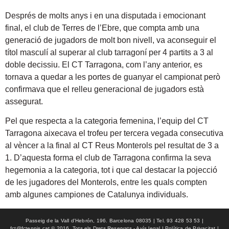
Després de molts anys i en una disputada i emocionant
final, el club de Terres de l’Ebre, que compta amb una
generació de jugadors de molt bon nivell, va aconseguir el
títol masculí al superar al club tarragoní per 4 partits a 3 al
doble decissiu. El CT Tarragona, com l’any anterior, es
tornava a quedar a les portes de guanyar el campionat però
confirmava que el relleu generacional de jugadors està
assegurat.
Pel que respecta a la categoria femenina, l’equip del CT
Tarragona aixecava el trofeu per tercera vegada consecutiva
al vèncer a la final al CT Reus Monterols pel resultat de 3 a
1. D’aquesta forma el club de Tarragona confirma la seva
hegemonia a la categoria, tot i que cal destacar la pojecció
de les jugadores del Monterols, entre les quals compten
amb algunes campiones de Catalunya individuals.
Passeig de la Vall d'Hebrón, 196. Barcelona 08035 | Tel. 93 428 53 53 |
fct@fctennis.cat © 2016, Tots els Drets Reservats - Avís legal | Política de Privacitat |