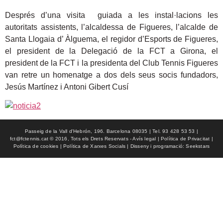
Després d’una visita guiada a les instal·lacions les
autoritats assistents, l’alcaldessa de Figueres, l’alcalde de
Santa Llogaia d’ Àlguema, el regidor d’Esports de Figueres,
el president de la Delegació de la FCT a Girona, el
president de la FCT i la presidenta del Club Tennis Figueres
van retre un homenatge a dos dels seus socis fundadors,
Jesús Martínez i Antoni Gibert Cusí
Passeig de la Vall d'Hebrón, 196. Barcelona 08035 | Tel. 93 428 53 53 |
fct@fctennis.cat © 2016, Tots els Drets Reservats - Avís legal | Política de Privacitat |
Política de cookies | Política de Xarxes Socials | Disseny i programació: Seekstars