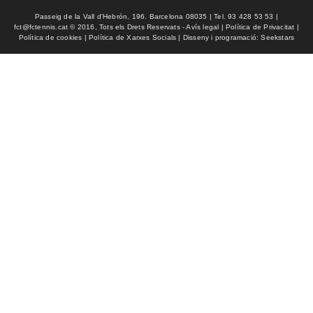
Passeig de la Vall d'Hebrón, 196. Barcelona 08035 | Tel. 93 428 53 53 |
fct@fctennis.cat © 2016, Tots els Drets Reservats - Avís legal | Política de Privacitat |
Política de cookies | Política de Xarxes Socials | Disseny i programació: Seekstars