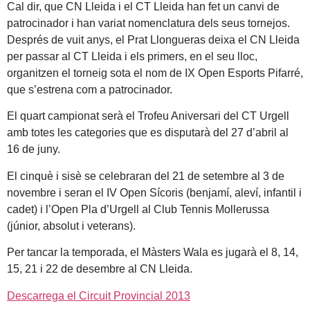
Cal dir, que CN Lleida i el CT Lleida han fet un canvi de
patrocinador i han variat nomenclatura dels seus tornejos.
Després de vuit anys, el Prat Llongueras deixa el CN Lleida
per passar al CT Lleida i els primers, en el seu lloc,
organitzen el torneig sota el nom de IX Open Esports Pifarré,
que s’estrena com a patrocinador.
El quart campionat serà el Trofeu Aniversari del CT Urgell
amb totes les categories que es disputarà del 27 d’abril al
16 de juny.
El cinquè i sisè se celebraran del 21 de setembre al 3 de
novembre i seran el IV Open Sícoris (benjamí, aleví, infantil i
cadet) i l’Open Pla d’Urgell al Club Tennis Mollerussa
(júnior, absolut i veterans).
Per tancar la temporada, el Màsters Wala es jugarà el 8, 14,
15, 21 i 22 de desembre al CN Lleida.
Descarrega el Circuit Provincial 2013