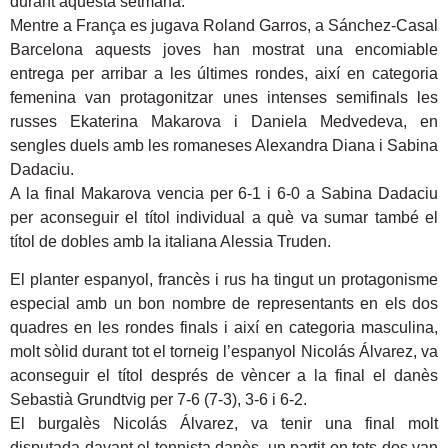
durant aquesta setmana.
Mentre a França es jugava Roland Garros, a Sánchez-Casal
Barcelona aquests joves han mostrat una encomiable
entrega per arribar a les últimes rondes, així en categoria
femenina van protagonitzar unes intenses semifinals les
russes Ekaterina Makarova i Daniela Medvedeva, en
sengles duels amb les romaneses Alexandra Diana i Sabina
Dadaciu.
A la final Makarova vencia per 6-1 i 6-0 a Sabina Dadaciu
per aconseguir el títol individual a què va sumar també el
títol de dobles amb la italiana Alessia Truden.
El planter espanyol, francès i rus ha tingut un protagonisme
especial amb un bon nombre de representants en els dos
quadres en les rondes finals i així en categoria masculina,
molt sòlid durant tot el torneig l’espanyol Nicolás Álvarez, va
aconseguir el títol després de vèncer a la final el danès
Sebastià Grundtvig per 7-6 (7-3), 3-6 i 6-2.
El burgalès Nicolás Álvarez, va tenir una final molt
disputada davant el tennista danès, un partit on tots dos van