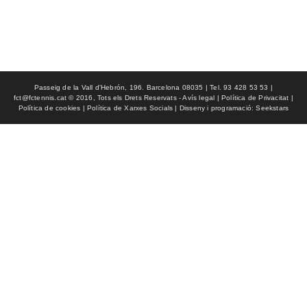
Passeig de la Vall d'Hebrón, 196. Barcelona 08035 | Tel. 93 428 53 53 |
fct@fctennis.cat © 2016, Tots els Drets Reservats - Avís legal | Política de Privacitat |
Política de cookies | Política de Xarxes Socials | Disseny i programació: Seekstars