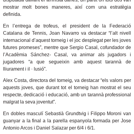
mostrar molt bones maneres, així com una estratègia
definida.
En l’entrega de trofeus, el president de la Federació
Catalana de Tennis, Joan Navarro va destacar “l’alt nivell
internacional d’aquest torneig i el joc desplegat per les joves
futures promeses”, mentre que Sergio Casal, cofundador de
l’Acadèmia Sánchez- Casal, va animar als jugadors i
jugadores “a que segueixin amb aquest tarannà de
lliurament i il · lusió”.
Alex Costa, directora del torneig, va destacar “els valors per
aquests joves, que durant tot el torneig han mostrat el seu
respecte, dedicació i educació, amb un tarannà professional
malgrat la seva joventut”.
En dobles masculí Sebastià Grundtvig i Filippo Moroni van
guanyar a la final a la parella espanyola formada per Jose
Antonio Arcos i Daniel Salazar per 6/4 i 6/1.