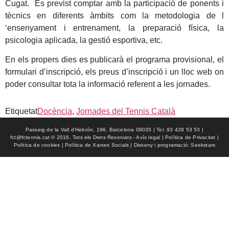
Cugat. És previst comptar amb la participació de ponents i
tècnics en diferents àmbits com la metodologia de l
‘ensenyament i entrenament, la preparació física, la
psicologia aplicada, la gestió esportiva, etc.
En els propers dies es publicarà el programa provisional, el
formulari d’inscripció, els preus d’inscripció i un lloc web on
poder consultar tota la informació referent a les jornades.
Etiquetat
Docència
,
Jornades del Tennis Català
Passeig de la Vall d'Hebrón, 196. Barcelona 08035 | Tel. 93 428 53 53 |
fct@fctennis.cat © 2016, Tots els Drets Reservats - Avís legal | Política de Privacitat |
Política de cookies | Política de Xarxes Socials | Disseny i programació: Seekstars