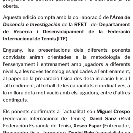
oberta.
Aquesta edició compta amb la col·laboració de l’
Área de
Docencia e Investigación
de la
RFET
i del
Departament
de Recerca i Desenvolupament de la Federació
Internacional de Tennis (ITF)
.
Enguany, les presentacions dels diferents ponents
convidats aniran orientades a la metodologia de
l’ensenyament i entrenament amb jugadors a diferents
nivells, a les noves tecnologies aplicades a l´entrenament,
al paper de la preparació física des de la iniciació fins a l
´alt rendiment, al treball de les capacitats coordinatives, a
la millora de la motivació amb els jugadors, entre d´altres
continguts.
Els ponents confirmats a l´actualitat són
Miguel Crespo
(Federació Internacional de Tennis),
David Sanz
(Real
Federación Española de Tenis),
Xesco Espar
(Entrenador,
Preparador físic i formador),
Daniel Pain
(especialista en