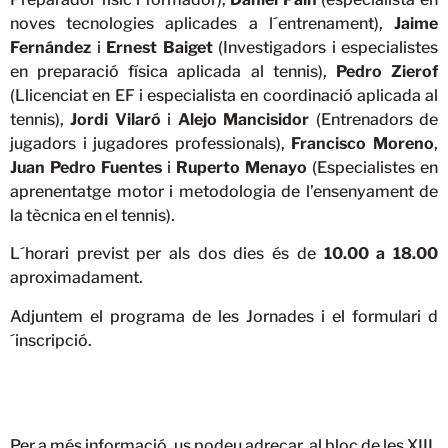
noves tecnologies aplicades a l´entrenament),
Jaime
Fernández
i
Ernest Baiget
(Investigadors i especialistes
en preparació física aplicada al tennis),
Pedro Zierof
(Llicenciat en EF i especialista en coordinació aplicada al
tennis),
Jordi Vilaró
i
Alejo Mancisidor
(Entrenadors de
jugadors i jugadores professionals),
Francisco Moreno
,
Juan Pedro Fuentes
i
Ruperto Menayo
(Especialistes en
aprenentatge motor i metodologia de l’ensenyament de
la tècnica en el tennis).
L´horari previst per als dos dies és de
10.0
0 a 18.00
aproximadament.
Adjuntem el programa de les Jornades i el formulari d
´inscripció.
Per a més informació, us podeu adreçar al bloc de les XIII