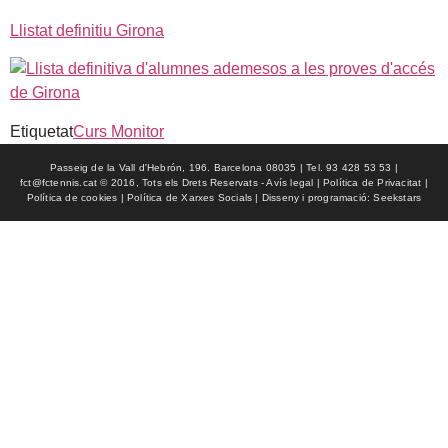
Llistat definitiu Girona
Etiquetat
Curs Monitor
Passeig de la Vall d'Hebrón, 196. Barcelona 08035 | Tel. 93 428 53 53 |
fct@fctennis.cat © 2016, Tots els Drets Reservats - Avís legal | Política de Privacitat |
Política de cookies | Política de Xarxes Socials | Disseny i programació: Seekstars