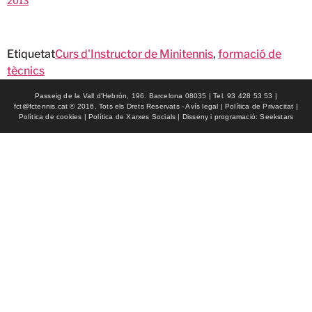
2013
Etiquetat
Curs d'Instructor de Minitennis
,
formació de
tècnics
Passeig de la Vall d'Hebrón, 196. Barcelona 08035 | Tel. 93 428 53 53 |
fct@fctennis.cat © 2016, Tots els Drets Reservats - Avís legal | Política de Privacitat |
Política de cookies | Política de Xarxes Socials | Disseny i programació: Seekstars