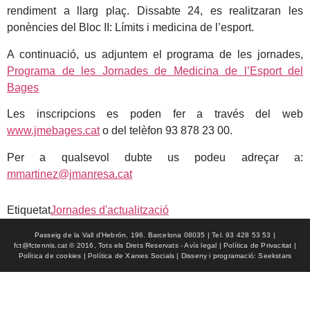
rendiment a llarg plaç. Dissabte 24, es realitzaran les
ponències del Bloc II: Límits i medicina de l’esport.
A continuació, us adjuntem el programa de les jornades,
Programa de les Jornades de Medicina de l’Esport del
Bages
Les inscripcions es poden fer a través del web
www.jmebages.cat
o del telèfon 93 878 23 00.
Per a qualsevol dubte us podeu adreçar a:
mmartinez@jmanresa.cat
Etiquetat
Jornades d'actualització
Passeig de la Vall d'Hebrón, 196. Barcelona 08035 | Tel. 93 428 53 53 |
fct@fctennis.cat © 2016, Tots els Drets Reservats - Avís legal | Política de Privacitat |
Política de cookies | Política de Xarxes Socials | Disseny i programació: Seekstars