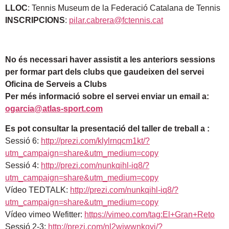
LLOC
: Tennis Museum de la Federació Catalana de Tennis
INSCRIPCIONS
:
pilar.cabrera@fctennis.cat
No és necessari haver assistit a les anteriors sessions
per formar part dels clubs que gaudeixen del servei
Oficina de Serveis a Clubs
Per més informació sobre el servei enviar un email a:
ogarcia@atlas-sport.com
Es pot consultar la presentació del taller de treball a :
Sessió 6:
http://prezi.com/klylrnqcm1kt/?
utm_campaign=share&utm_medium=copy
Sessió 4:
http://prezi.com/nunkqihl-iq8/?
utm_campaign=share&utm_medium=copy
Vídeo TEDTALK:
http://prezi.com/nunkqihl-iq8/?
utm_campaign=share&utm_medium=copy
Vídeo vimeo Wefitter:
https://vimeo.com/tag:El+Gran+Reto
Sessió 2-3:
http://prezi.com/nl2wiwwnkoyi/?