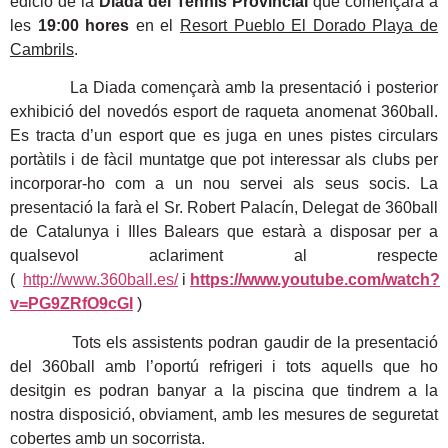
edició de la
Diada del Tennis Provincial
que començarà a
les
19:00 hores
en el
Resort Pueblo El Dorado Playa de
Cambrils
.
La Diada començarà amb la presentació i posterior
exhibició del novedós esport de raqueta anomenat 360ball.
Es tracta d’un esport que es juga en unes pistes circulars
portàtils i de fàcil muntatge que pot interessar als clubs per
incorporar-ho com a un nou servei als seus socis. La
presentació la farà el Sr. Robert Palacín, Delegat de 360ball
de Catalunya i Illes Balears que estarà a disposar per a
qualsevol aclariment al respecte
(
http://www.360ball.es/
i
https://www.youtube.com/watch?
v=PG9ZRfO9cGI
)
Tots els assistents podran gaudir de la presentació
del 360ball amb l’oportú refrigeri i tots aquells que ho
desitgin es podran banyar a la piscina que tindrem a la
nostra disposició, obviament, amb les mesures de seguretat
cobertes amb un socorrista.