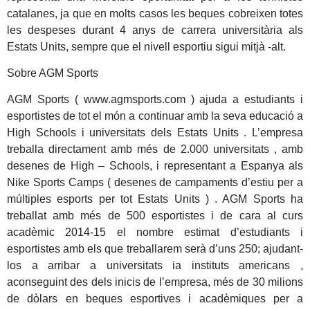
catalanes, ja que en molts casos les beques cobreixen totes
les despeses durant 4 anys de carrera universitària als
Estats Units, sempre que el nivell esportiu sigui mitjà -alt.
Sobre AGM Sports
AGM Sports ( www.agmsports.com ) ajuda a estudiants i
esportistes de tot el món a continuar amb la seva educació a
High Schools i universitats dels Estats Units . L’empresa
treballa directament amb més de 2.000 universitats , amb
desenes de High – Schools, i representant a Espanya als
Nike Sports Camps ( desenes de campaments d’estiu per a
múltiples esports per tot Estats Units ) . AGM Sports ha
treballat amb més de 500 esportistes i de cara al curs
acadèmic 2014-15 el nombre estimat d’estudiants i
esportistes amb els que treballarem serà d’uns 250; ajudant-
los a arribar a universitats ia instituts americans ,
aconseguint des dels inicis de l’empresa, més de 30 milions
de dòlars en beques esportives i acadèmiques per a