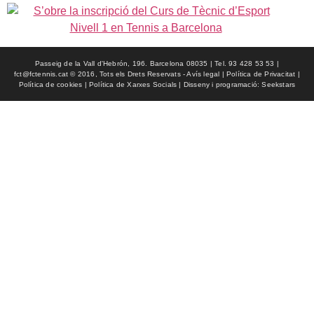
Passeig de la Vall d'Hebrón, 196. Barcelona 08035 | Tel. 93 428 53 53 |
fct@fctennis.cat © 2016, Tots els Drets Reservats - Avís legal | Política de Privacitat |
Política de cookies | Política de Xarxes Socials | Disseny i programació: Seekstars