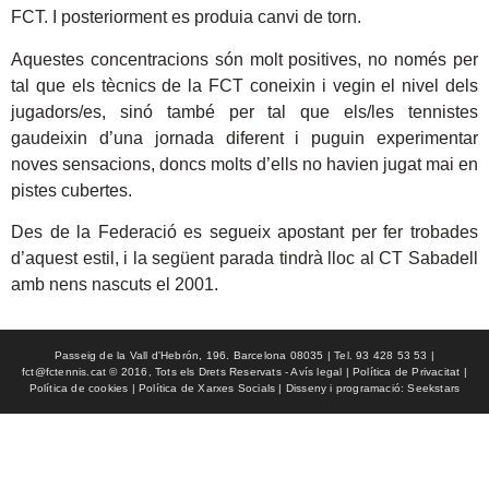
FCT. I posteriorment es produia canvi de torn.
Aquestes concentracions són molt positives, no només per
tal que els tècnics de la FCT coneixin i vegin el nivel dels
jugadors/es, sinó també per tal que els/les tennistes
gaudeixin d’una jornada diferent i puguin experimentar
noves sensacions, doncs molts d’ells no havien jugat mai en
pistes cubertes.
Des de la Federació es segueix apostant per fer trobades
d’aquest estil, i la següent parada tindrà lloc al CT Sabadell
amb nens nascuts el 2001.
Passeig de la Vall d'Hebrón, 196. Barcelona 08035 | Tel. 93 428 53 53 |
fct@fctennis.cat © 2016, Tots els Drets Reservats - Avís legal | Política de Privacitat |
Política de cookies | Política de Xarxes Socials | Disseny i programació: Seekstars