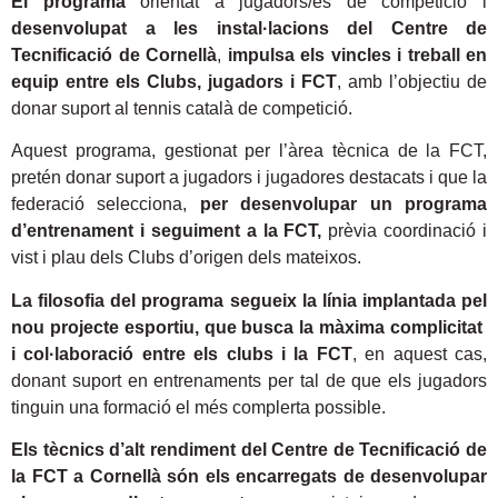
El programa
orientat a jugadors/es de competició i
desenvolupat a les instal·lacions del Centre de
Tecnificació de Cornellà
,
impulsa els vincles i treball en
equip entre els Clubs, jugadors i FCT
, amb l’objectiu de
donar suport al tennis català de competició.
Aquest programa, gestionat per l’àrea tècnica de la FCT,
pretén donar suport a jugadors i jugadores destacats i que la
federació selecciona,
per desenvolupar un programa
d’entrenament i seguiment a la FCT,
prèvia coordinació i
vist i plau dels Clubs d’origen dels mateixos.
La filosofia del programa segueix la línia implantada pel
nou projecte esportiu, que busca la màxima complicitat
i col·laboració entre els clubs i la FCT
, en aquest cas,
donant suport en entrenaments per tal de que els jugadors
tinguin una formació el més complerta possible.
Els tècnics d’alt rendiment del Centre de Tecnificació de
la FCT a Cornellà són els encarregats de desenvolupar