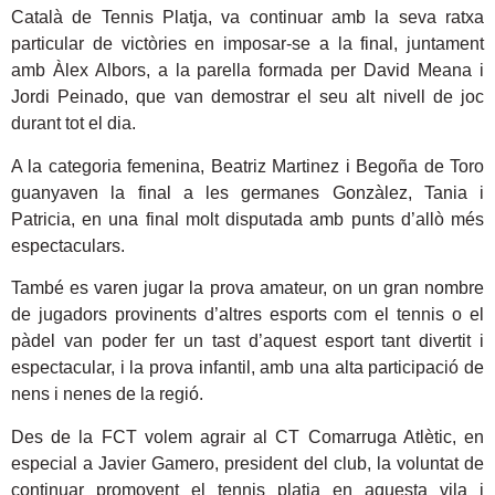
Català de Tennis Platja, va continuar amb la seva ratxa
particular de victòries en imposar-se a la final, juntament
amb Àlex Albors, a la parella formada per David Meana i
Jordi Peinado, que van demostrar el seu alt nivell de joc
durant tot el dia.
A la categoria femenina, Beatriz Martinez i Begoña de Toro
guanyaven la final a les germanes Gonzàlez, Tania i
Patricia, en una final molt disputada amb punts d’allò més
espectaculars.
També es varen jugar la prova amateur, on un gran nombre
de jugadors provinents d’altres esports com el tennis o el
pàdel van poder fer un tast d’aquest esport tant divertit i
espectacular, i la prova infantil, amb una alta participació de
nens i nenes de la regió.
Des de la FCT volem agrair al CT Comarruga Atlètic, en
especial a Javier Gamero, president del club, la voluntat de
continuar promovent el tennis platja en aquesta vila i