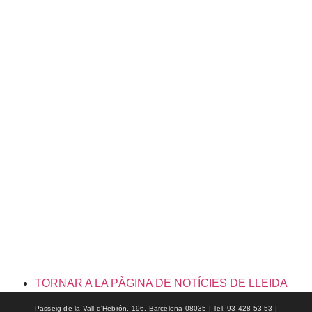
TORNAR A LA PÀGINA DE NOTÍCIES DE LLEIDA
Passeig de la Vall d'Hebrón, 196. Barcelona 08035 | Tel. 93 428 53 53 |