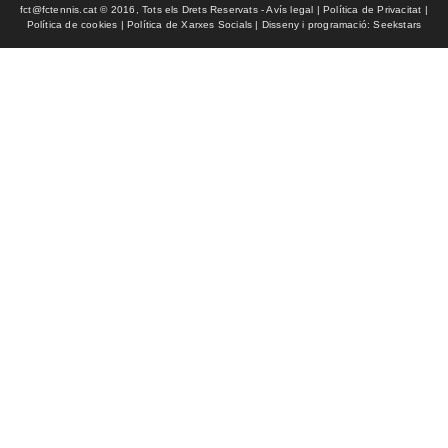
fct@fctennis.cat © 2016, Tots els Drets Reservats - Avís legal | Política de Privacitat |
Política de cookies | Política de Xarxes Socials | Disseny i programació: Seekstars