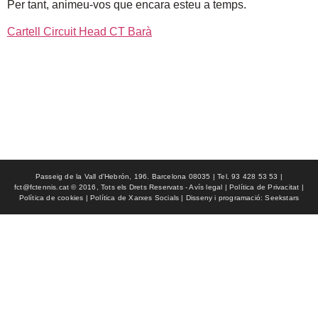
Per tant, animeu-vos que encara esteu a temps.
Cartell Circuit Head CT Barà
Passeig de la Vall d'Hebrón, 196. Barcelona 08035 | Tel. 93 428 53 53 |
fct@fctennis.cat © 2016, Tots els Drets Reservats - Avís legal | Política de Privacitat |
Política de cookies | Política de Xarxes Socials | Disseny i programació: Seekstars